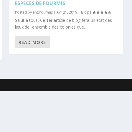
ESPÈCES DE FOURMIS
Posted by
antsfourmis
|
Avr 21, 2019
|
Blog
|
Salut à tous, Ce 1er article de blog fera un état des
lieux de l’ensemble des colonies que...
READ MORE