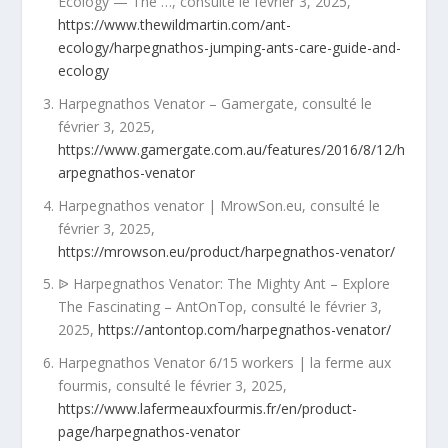
Ecology — The …, consulté le février 3, 2025,
https://www.thewildmartin.com/ant-
ecology/harpegnathos-jumping-ants-care-guide-and-
ecology
Harpegnathos Venator – Gamergate, consulté le
février 3, 2025,
https://www.gamergate.com.au/features/2016/8/12/h
arpegnathos-venator
Harpegnathos venator | MrowSon.eu, consulté le
février 3, 2025,
https://mrowson.eu/product/harpegnathos-venator/
ᐉ Harpegnathos Venator: The Mighty Ant – Explore
The Fascinating – AntOnTop, consulté le février 3,
2025,
https://antontop.com/harpegnathos-venator/
Harpegnathos Venator 6/15 workers | la ferme aux
fourmis, consulté le février 3, 2025,
https://www.lafermeauxfourmis.fr/en/product-
page/harpegnathos-venator