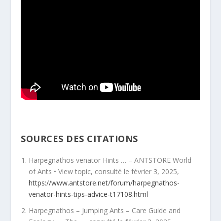
SOURCES DES CITATIONS
Harpegnathos venator Hints … – ANTSTORE World
of Ants • View topic, consulté le février 3, 2025,
https://www.antstore.net/forum/harpegnathos-
venator-hints-tips-advice-t17108.html
Harpegnathos – Jumping Ants – Care Guide and