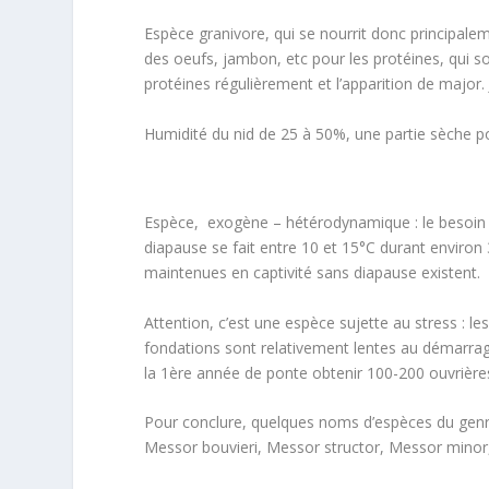
Espèce granivore, qui se nourrit donc principale
des oeufs, jambon, etc pour les protéines, qui so
protéines régulièrement et l’apparition de major. 
Humidité du nid de 25 à 50%, une partie sèche po
Espèce, exogène – hétérodynamique : le besoin de
diapause se fait entre 10 et 15°C durant envir
maintenues en captivité sans diapause existent.
Attention, c’est une espèce sujette au stress : le
fondations sont relativement lentes au démarrag
la 1ère année de ponte obtenir 100-200 ouvrière
Pour conclure, quelques noms d’espèces du genr
Messor bouvieri, Messor structor, Messor minor