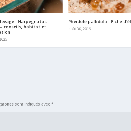
élevage : Harpegnatos
Pheidole pallidula : Fiche d’
– conseils, habitat et
août 30, 2019
ation
 2025
atoires sont indiqués avec
*